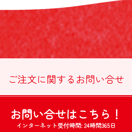
囲で集計する場合があります。
しない場合
架空の人物を登録した場合や、本人以外の第三者の会員登録をした場合、過
その会員登録を承認しない場合があります。
いずれかであることが判明した場合は、ただちに承認を取り消させていただ
ることを禁止します
載されているいかなる情報もコピー、又は他へ転用することを禁止いたしま
業内容は会員への通知をすることなく、変更や中止することがあります。ま
ことがあります
ご注文に関する
お問い合せ
合には、会員に事前に通知することなく、一時的に当サイトを中断することがあ
期的に又は緊急に行う場合
提供ができなくなった場合
災により当サイトの提供ができなくなった場合
お問い合せは
こちら！
争議等により当サイトの提供ができなくなった場合
が当サイトの一時的な中断が必要と判断した場合
由により当サイトの提供の遅延又は中断等が発生したとしても、これに起因する
インターネット受付時間:
24時間365日
。