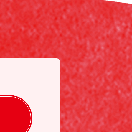
去に会員除名処分を受けたことがある場
きます。
す。
た当社が提供する情報についていかなる
ります。
会員又は他の第三者が被った損害につい