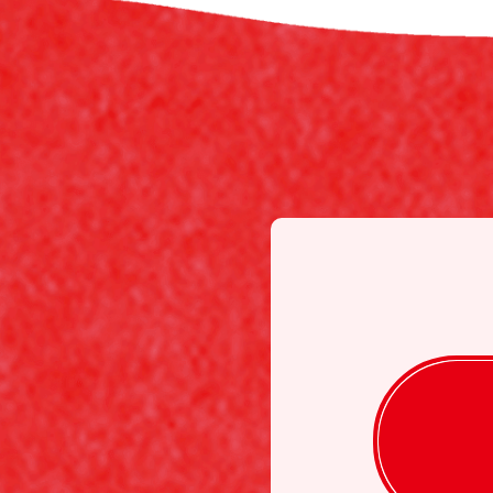
※チャートなど一個人が特定できない範
お客様からの会員登録を承認
会員登録の申し込みを当社が受けた際、
合など、当社が不適当と判断した時は、
また一度承認した会員であっても前述の
個人利用以外に転用、商用す
当サイトを利用する会員は当サイトに掲
掲載内容について
当社が提供する当サイトの掲載内容、営
保証も負わないものとします。
サービスを一時的に中断する
1. 当社は、以下の何れかが生じた場
(a) 当サイトのシステムの保守を定
(b) 火災、停電等により当サイトの
(c) 地震、噴火、洪水、津波等の天
(d) 戦争、動乱、暴動、騒乱、労働
(e) その他、運用上或は技術上当社
2. 当社は、前項各号の場合以外の事
て一切の責任をも負わないものとします