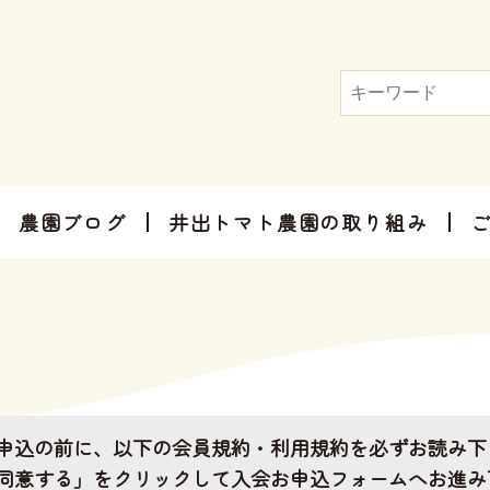
農園ブログ
井出トマト農園の取り組み
トマト屋さんだからできる加工品
お手軽にお楽しみ頂けるセット商品
お祝いやご挨拶、感謝のお気持ちに
申込の前に、以下の会員規約・利用規約を必ずお読み下
同意する」をクリックして入会お申込フォームへお進み