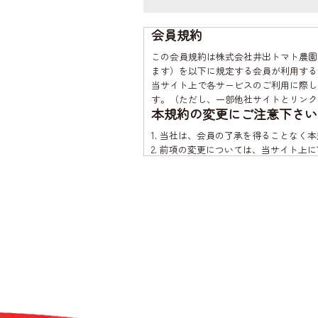
会員規約
この会員規約は株式会社井出トマト農園
ます）を以下に規定する会員が利用する
当サイト上で各サービスのご利用に際し
す。（ただし、一部他社サイトとリンク
本規約の変更にご注意下さい
1. 当社は、会員の了承を得ることな
2. 前項の変更については、当サイト上
会員のみなさまへの通知
1. 本規約の変更のケース以外に当社
2. 前項の通知は、当サイト上に表示し
会員登録について
当サイトにおいてのご購入には会員登録
なお会員登録は無料です。
※ログインには、会員登録時に入力した
会員のみなさまから提供され
当サイトを利用するにあたって、会員の
つ確実に管理するものとし、法令などに