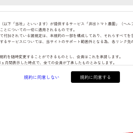
（以下「当社」といいます）が提供するサービス「井出トマト農園」（ヘル
ことについての一切に適用されるものです。
て付加されている諸規定は、本規約の一部を構成しており、それらすべてを
するサービスについては、当サイトのサポート範囲外となる為、各リンク先
く本規約を随時変更することができるものとし、会員はこれを承諾します。
に1ヵ月間表示した時点で、全ての会員が了承したものとみなします。
規約に同意しない
規約に同意する
が必要と判断した場合、当社は、会員に対し随時必要な事項を通知します。
た時点で全ての会員に通知したものとみなします。
が必要になります。
メールアドレスおよびパスワードが必要になります。
た個人情報
住所、電話番号、購入履歴などの大切な個人情報がネットサーバ上に登録さ
より開示が求められる場合を除き、開示しないものとします。