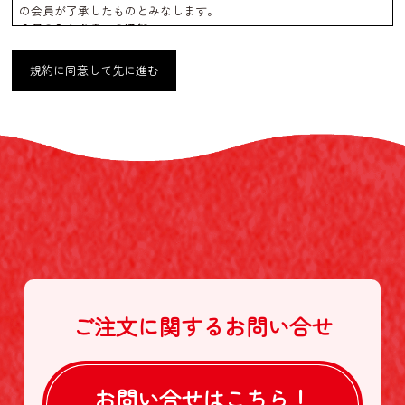
の会員が了承したものとみなします。
会員のみなさまへの通知
1. 本規約の変更のケース以外に当社が必要と判断した場合、当社は、
会員に対し随時必要な事項を通知します。
規約に同意して先に進む
2. 前項の通知は、当サイト上に表示した時点で全ての会員に通知した
ものとみなします。
会員登録について
当サイトにおいてのご購入には会員登録が必要になります。
なお会員登録は無料です。
※ログインには、会員登録時に入力したメールアドレスおよびパスワ
ードが必要になります。
会員のみなさまから提供された個人情報
当サイトを利用するにあたって、会員の住所、電話番号、購入履歴な
どの大切な個人情報がネットサーバ上に登録されますが、当社はその
個人情報を適切かつ確実に管理するものとし、法令などにより開示が
求められる場合を除き、開示しないものとします。
※チャートなど一個人が特定できない範囲で集計する場合がありま
す。
ご注文に関する
お問い合せ
お客様からの会員登録を承認しない場合
会員登録の申し込みを当社が受けた際、架空の人物を登録した場合
や、本人以外の第三者の会員登録をした場合、過去に会員除名処分を
受けたことがある場合など、当社が不適当と判断した時は、その会員
お問い合せは
こちら！