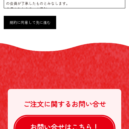
の会員が了承したものとみなします。
会員のみなさまへの通知
1. 本規約の変更のケース以外に当社が必要と判断した場合、当社は、
会員に対し随時必要な事項を通知します。
規約に同意して先に進む
2. 前項の通知は、当サイト上に表示した時点で全ての会員に通知した
ものとみなします。
会員登録について
当サイトにおいてのご購入には会員登録が必要になります。
なお会員登録は無料です。
※ログインには、会員登録時に入力したメールアドレスおよびパスワ
ードが必要になります。
会員のみなさまから提供された個人情報
当サイトを利用するにあたって、会員の住所、電話番号、購入履歴な
どの大切な個人情報がネットサーバ上に登録されますが、当社はその
個人情報を適切かつ確実に管理するものとし、法令などにより開示が
求められる場合を除き、開示しないものとします。
※チャートなど一個人が特定できない範囲で集計する場合がありま
す。
ご注文に関する
お問い合せ
お客様からの会員登録を承認しない場合
会員登録の申し込みを当社が受けた際、架空の人物を登録した場合
や、本人以外の第三者の会員登録をした場合、過去に会員除名処分を
受けたことがある場合など、当社が不適当と判断した時は、その会員
お問い合せは
こちら！