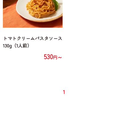
トマトクリームパスタソース
130g（1人前）
530
～
円
1