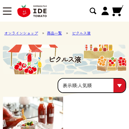
オンラインショップ
»
商品一覧
»
ピクルス液
ピクルス液
人気順
人気順
価格が安い
価格が高い