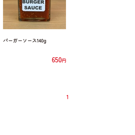
バーガーソース140g
650
円
1