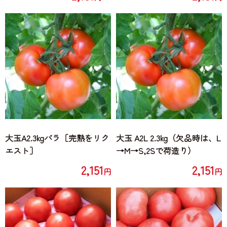
大玉A2.3kgバラ［完熟をリク
大玉 A2L 2.3kg（欠品時は、L
エスト］
→M→S,2Sで荷造り）
2,151
2,151
円
円