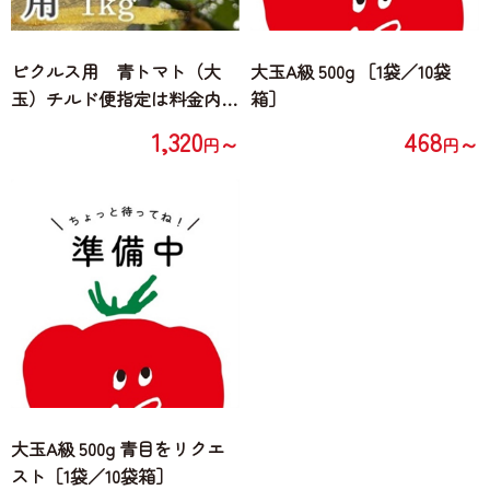
ピクルス用 青トマト（大
大玉A級 500g ［1袋／10袋
玉）チルド便指定は料金内※
箱］
送料は別途
1,320
468
～
～
円
円
大玉A級 500g 青目をリクエ
スト［1袋／10袋箱］