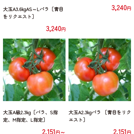
3,240
円
大玉A3.6kgAS～Lバラ［青目
をリクエスト］
3,240
円
大玉A級2.3kg［バラ、S指
大玉A2.3kgバラ ［青目をリク
定、M指定、L指定］
エスト］
2,151
2,151
～
円
円