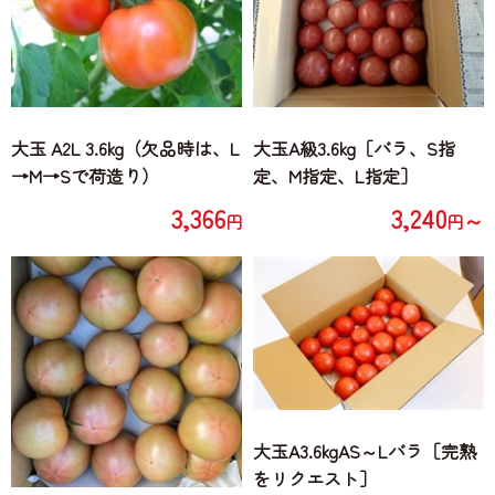
大玉 A2L 3.6kg（欠品時は、L
大玉A級3.6kg［バラ、S指
→M→Sで荷造り）
定、M指定、L指定］
3,366
3,240
～
円
円
大玉A3.6kgAS～Lバラ［完熟
をリクエスト］