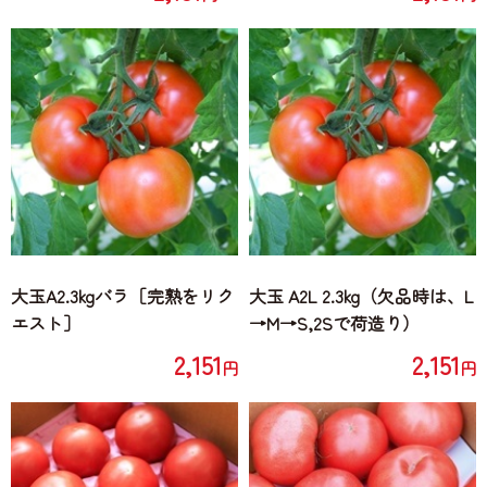
大玉A2.3kgバラ［完熟をリク
大玉 A2L 2.3kg（欠品時は、L
エスト］
→M→S,2Sで荷造り）
2,151
2,151
円
円