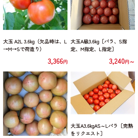
大玉 A2L 3.6kg（欠品時は、L
大玉A級3.6kg［バラ、S指
→M→Sで荷造り）
定、M指定、L指定］
3,366
3,240
～
円
円
大玉A3.6kgAS～Lバラ［完熟
をリクエスト］