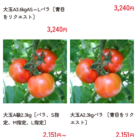
3,240
円
大玉A3.6kgAS～Lバラ［青目
をリクエスト］
3,240
円
大玉A級2.3kg［バラ、S指
大玉A2.3kgバラ ［青目をリク
定、M指定、L指定］
エスト］
2,151
2,151
～
円
円