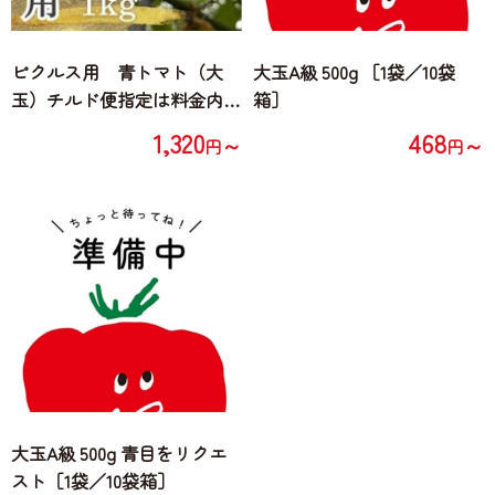
ピクルス用 青トマト（大
大玉A級 500g ［1袋／10袋
玉）チルド便指定は料金内※
箱］
送料は別途
1,320
468
～
～
円
円
大玉A級 500g 青目をリクエ
スト［1袋／10袋箱］