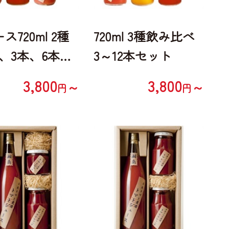
ス720ml 2種
720ml 3種飲み比べ
、3本、6本、1
3～12本セット
3,800
3,800
～
～
円
円