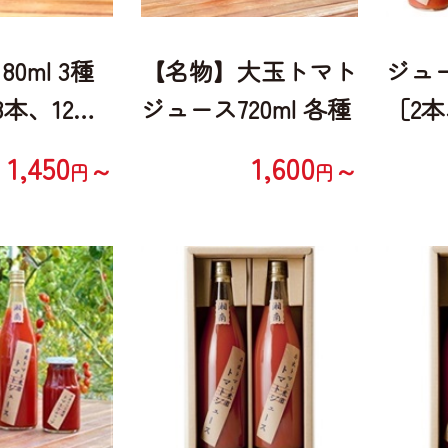
0ml 3種
【名物】大玉トマト
ジュー
本、12
ジュース720ml 各種
［2本
］
2本］
1,450
1,600
～
～
円
円