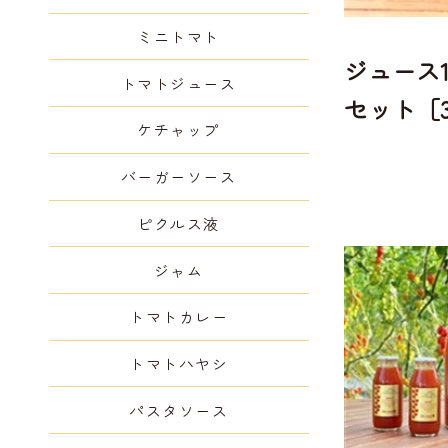
ミニトマト
ジュース18
トマトジュース
セット［3
ケチャップ
本、30本
バーガーソース
ピクルス液
ジャム
トマトカレー
トマトハヤシ
パスタソース