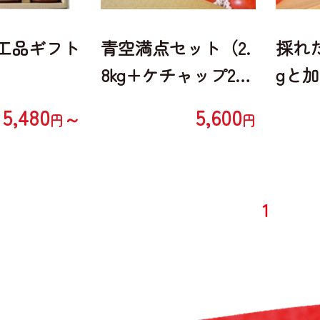
工品ギフト
青空満点セット（2.
採れた
8kg+ケチャップ2
gと
本）
5,480
5,600
～
円
円
1