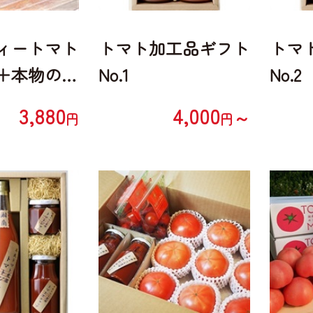
ィートマト
トマト加工品ギフト
トマ
＋本物のケ
No.1
No.2
セット(ト
3,880
4,000
～
円
円
ス720ml
トマトケチ
0g×1瓶、
トジュース
本)