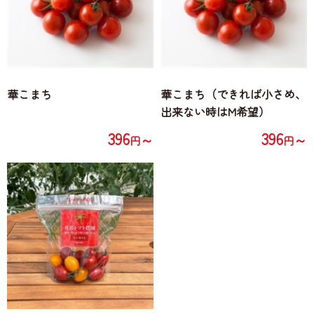
華こまち
華こまち（できれば小さめ、
出来ない時はM希望）
396
396
～
～
円
円