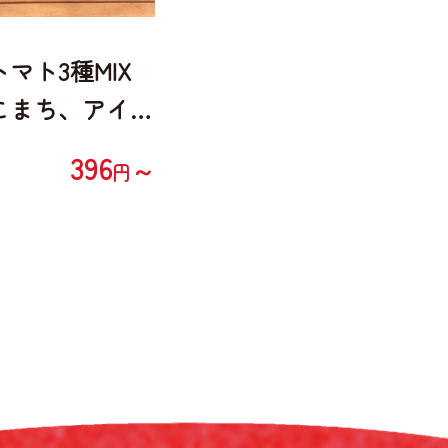
マト3種MIX
こまち、アイ
Yアイコ）
396
～
円