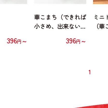
華こまち（できれば
ミニト
小さめ、出来ない時
（華
はM希望）
コ、
396
396
～
～
円
円
1