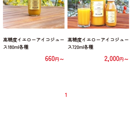
高糖度イエローアイコジュー
高糖度イエローアイコジュー
ス180ml各種
ス720ml各種
660
2,000
～
～
円
円
1