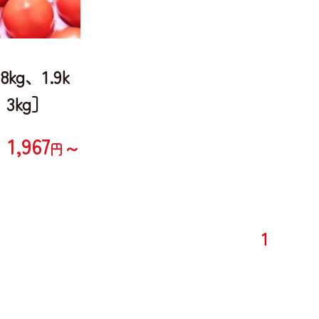
kg、1.9k
、3kg］
1,967
～
円
1