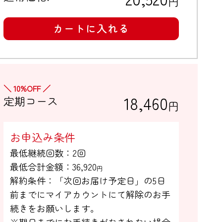
円
カートに入れる
＼ 10%OFF ／
18,460
定期コース
円
お申込み条件
最低継続回数：2回

最低合計金額：
36,920
円
解約条件：「次回お届け予定日」の5日

前までにマイアカウントにて解除のお手

続きをお願いします。

※期日までにお手続きがなされない場合
