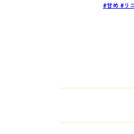
#甘め
#リ