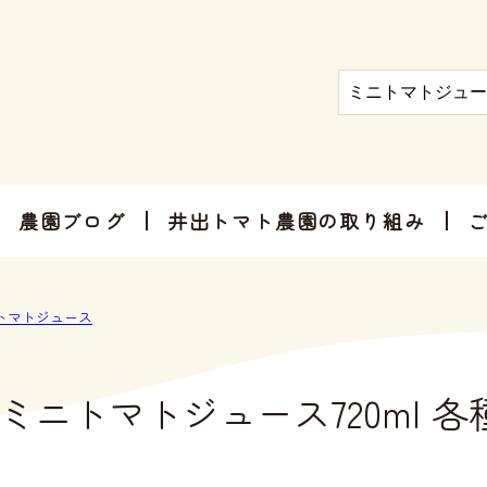
農園ブログ
井出トマト農園の取り組み
トマト屋さんだからできる加工品
お手軽にお楽しみ頂けるセット商品
お祝いやご挨拶、感謝のお気持ちに
トマトジュース
ミニトマトジュース720ml 各