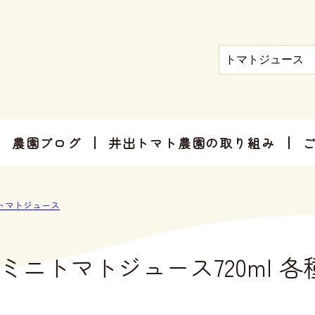
農園ブログ
井出トマト農園の取り組み
トマト屋さんだからできる加工品
お手軽にお楽しみ頂けるセット商品
お祝いやご挨拶、感謝のお気持ちに
トマトジュース
ミニトマトジュース720ml 各