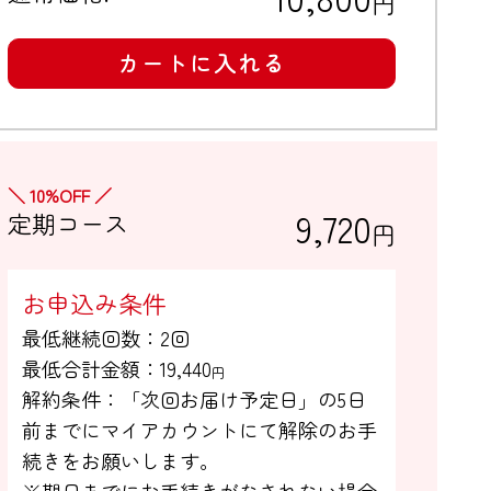
円
カートに入れる
＼ 10%OFF ／
9,720
定期コース
円
お申込み条件
最低継続回数：2回

最低合計金額：
19,440
円
解約条件：「次回お届け予定日」の5日

前までにマイアカウントにて解除のお手

続きをお願いします。

※期日までにお手続きがなされない場合
