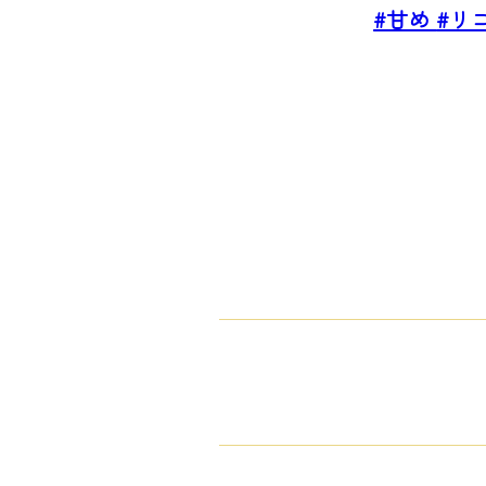
#甘め
#リ