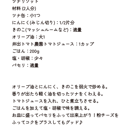
ツナリゾット
材料 (2人分)
ツナ缶：小1つ
にんにく(みじん切り)：1/2片分
きのこ(マッシュルームなど)：適量
オリーブ油：大1
井出トマト農園トマトジュース：1カップ
ごはん：200g
塩・胡椒：少々
パセリ：適量
オリーブ油とにんにく、きのこを弱火で炒める。
香りが出たら軽く油を切ったツナをくわえる。
トマトジュースを入れ、ひと煮立ちさせる。
ごはんを加えて塩・胡椒で味を調える。
お皿に盛ってパセリをふって出来上がり！粉チーズを
ふってコクをプラスしてもグッド♪