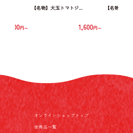
...
【名物】大玉トマトジ...
【名物】大玉ト
1,600
1,600
円～
円～
オンラインショップトップ
全商品一覧