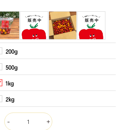
200g
500g
1kg
2kg
量