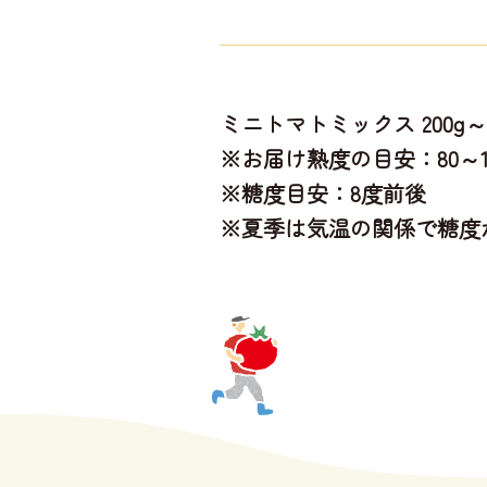
ミニトマトミックス 200g～2
※お届け熟度の目安：80～1
※糖度目安：8度前後
※夏季は気温の関係で糖度