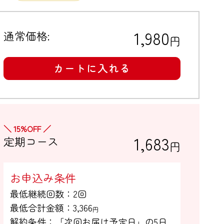
1,980
通常価格:
円
カートに入れる
＼ 15%OFF ／
1,683
定期コース
円
お申込み条件
最低継続回数：2回

最低合計金額：
3,366
円
解約条件：「次回お届け予定日」の5日
