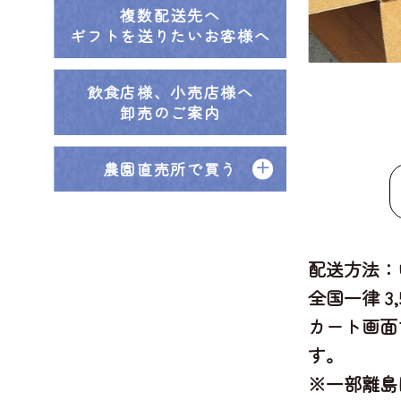
複数配送先へ
ギフトを送りたいお客様へ
飲食店様、小売店様へ
卸売のご案内
農園直売所で買う
配送方法：
全国一律 3
カート画面
す。
※一部離島