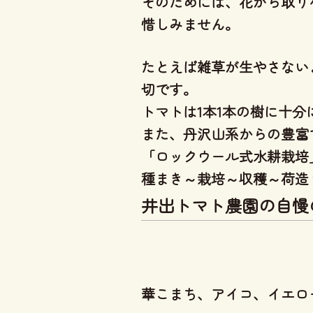
そのためには、花がら取り
惜しみません。
たとえば雑草が生やさない
切です。
トマトは1本1本の樹に十
また、丹沢山系からの豊富
「ロックウール式水耕栽培
種まき～栽培～収穫～荷造
井出トマト農園の自慢
華こまち、アイコ、イエロ