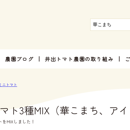
農園ブログ
井出トマト農園の取り組み
トマト屋さんだからできる加工品
お手軽にお楽しみ頂けるセット商品
お祝いやご挨拶、感謝のお気持ちに
ミニトマト
マト3種MIX（華こまち、ア
トをMIXしました！