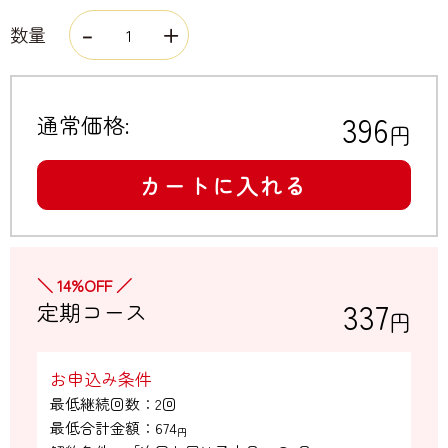
数量
396
通常価格:
円
カートに入れる
＼ 14%OFF ／
337
定期コース
円
お申込み条件
最低継続回数：2回

最低合計金額：
674
円