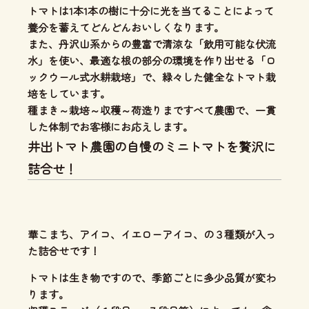
トマトは1本1本の樹に十分に光を当てることによって
養分を蓄えてどんどんおいしくなります。
また、丹沢山系からの豊富で清涼な「飲用可能な伏流
水」を使い、
最適な根の部分の環境を作り出せる「ロ
ックウール式水耕栽培」
で、緑々した健全なトマト栽
培をしています。
種まき～栽培～収穫～荷造りまですべて農園で、一貫
した体制
でお客様にお応えします。
井出トマト農園の自慢のミニトマトを贅沢に
詰合せ！
華こまち、アイコ、イエローアイコ、の３種類が入っ
た詰合せです！
トマトは生き物ですので、季節ごとに多少品質が変わ
ります。