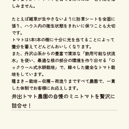
しみません。
たとえば雑草が生やさないように防草シートを全面に
張り、ハウス内の衛生状態をきれいに保つことも大切
です。
トマトは1本1本の樹に十分に光を当てることによって
養分を蓄えてどんどんおいしくなります。
また、丹沢山系からの豊富で清涼な「飲用可能な伏流
水」を使い、
最適な根の部分の環境を作り出せる「ロ
ックウール式水耕栽培」
で、緑々した健全なトマト栽
培をしています。
種まき～栽培～収穫～荷造りまですべて農園で、一貫
した体制
でお客様にお応えします。
井出トマト農園の自慢のミニトマトを贅沢に
詰合せ！