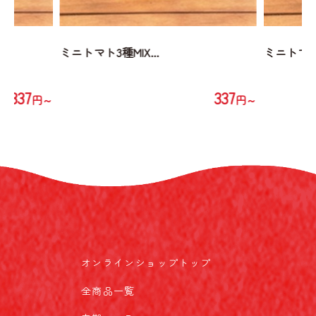
ミニトマト3種MIX...
ミニトマト3
337
337
円～
円～
オンラインショップトップ
全商品一覧