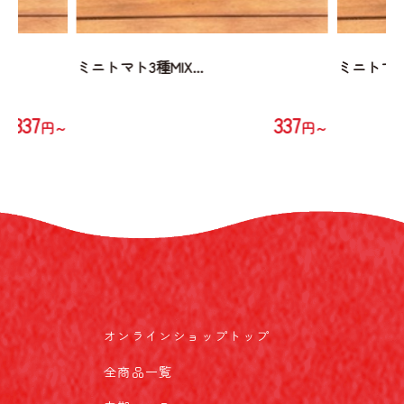
ミニトマト3種MIX...
ミニトマト3
337
337
円～
円～
オンラインショップトップ
全商品一覧