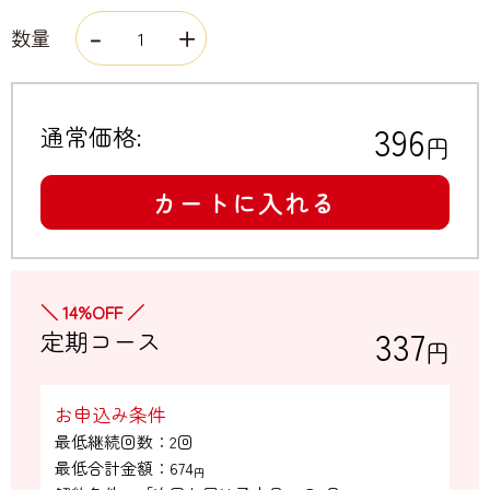
数量
396
通常価格:
円
カートに入れる
＼ 14%OFF ／
337
定期コース
円
お申込み条件
最低継続回数：2回

最低合計金額：
674
円