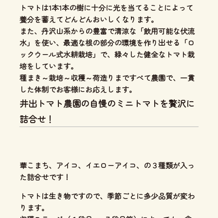
トマトは1本1本の樹に十分に光を当てることによって
養分を蓄えてどんどんおいしくなります。
また、丹沢山系からの豊富で清涼な「飲用可能な伏流
水」を使い、
最適な根の部分の環境を作り出せる「ロ
ックウール式水耕栽培」
で、緑々した健全なトマト栽
培をしています。
種まき～栽培～収穫～荷造りまですべて農園で、一貫
した体制
でお客様にお応えします。
井出トマト農園の自慢のミニトマトを贅沢に
詰合せ！
華こまち、アイコ、イエローアイコ、の３種類が入っ
た詰合せです！
トマトは生き物ですので、季節ごとに多少品質が変わ
ります。