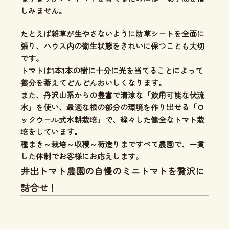
しみません。
たとえば雑草が生やさないように防草シートを全面に
張り、ハウス内の衛生状態をきれいに保つことも大切
です。
トマトは1本1本の樹に十分に光を当てることによって
養分を蓄えてどんどんおいしくなります。
また、丹沢山系からの豊富で清涼な「飲用可能な伏流
水」を使い、
最適な根の部分の環境を作り出せる「ロ
ックウール式水耕栽培」
で、緑々した健全なトマト栽
培をしています。
種まき～栽培～収穫～荷造りまですべて農園で、一貫
した体制
でお客様にお応えします。
井出トマト農園の自慢のミニトマトを贅沢に
詰合せ！