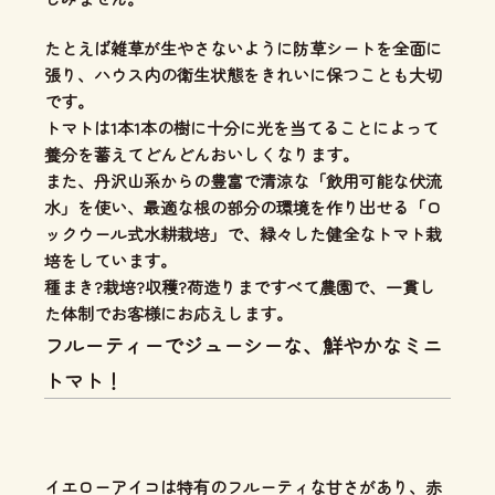
たとえば雑草が生やさないように防草シートを全面に
張り、ハウス内の衛生状態をきれいに保つことも大切
です。
トマトは1本1本の樹に十分に光を当てることによって
養分を蓄えてどんどんおいしくなります。
また、丹沢山系からの豊富で清涼な「飲用可能な伏流
水」を使い、
最適な根の部分の環境を作り出せる「ロ
ックウール式水耕栽培」
で、緑々した健全なトマト栽
培をしています。
種まき?栽培?収穫?荷造りまですべて農園で、一貫し
た体制
でお客様にお応えします。
フルーティーでジューシーな、鮮やかなミニ
トマト！
イエローアイコは特有のフルーティな甘さがあり、
赤