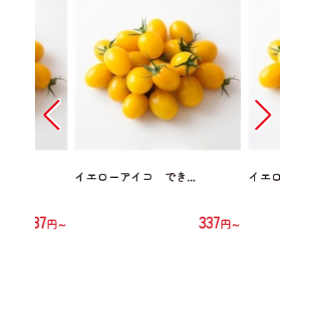
...
イエローアイコ でき...
イエローアイコ
337
337
円～
円～