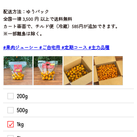
配送方法：ゆうパック
全国一律 3,500 円 以上で送料無料
カート画面で、チルド便（冷蔵）585円が追加できます。
※一部離島は除く。
#果肉ジューシー
#ご自宅用
#定期コース
#主力品種
200g
500g
1kg