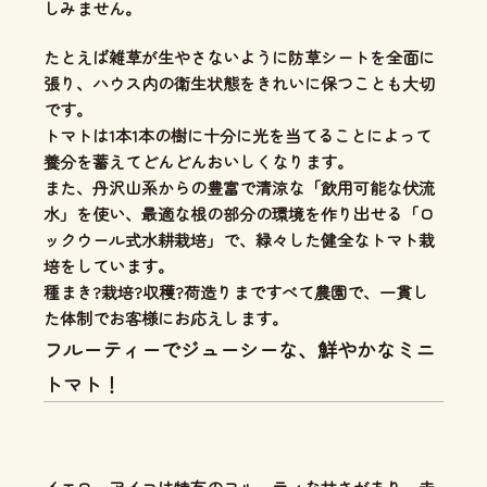
しみません。
たとえば雑草が生やさないように防草シートを全面に
張り、ハウス内の衛生状態をきれいに保つことも大切
です。
トマトは1本1本の樹に十分に光を当てることによって
養分を蓄えてどんどんおいしくなります。
また、丹沢山系からの豊富で清涼な「飲用可能な伏流
水」を使い、
最適な根の部分の環境を作り出せる「ロ
ックウール式水耕栽培」
で、緑々した健全なトマト栽
培をしています。
種まき?栽培?収穫?荷造りまですべて農園で、一貫し
た体制
でお客様にお応えします。
フルーティーでジューシーな、鮮やかなミニ
トマト！