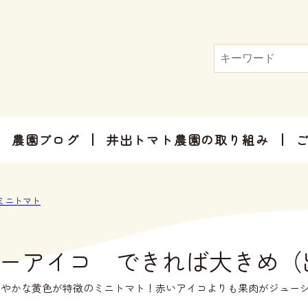
農園ブログ
井出トマト農園の取り組み
トマト屋さんだからできる加工品
お手軽にお楽しみ頂けるセット商品
お祝いやご挨拶、感謝のお気持ちに
ミニトマト
ーアイコ できれば大きめ（
鮮やかな黄色が特徴のミニトマト！赤いアイコよりも果肉がジュー