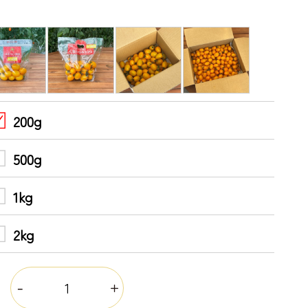
200g
500g
1kg
2kg
量