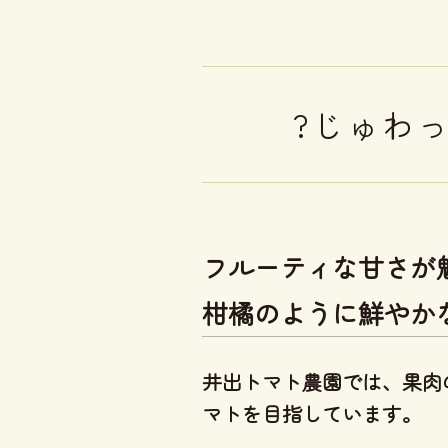
?じゅわ
フルーティな甘さが
柑橘のように鮮やか
井出トマト農園では、
果肉
マト
を目指しています。