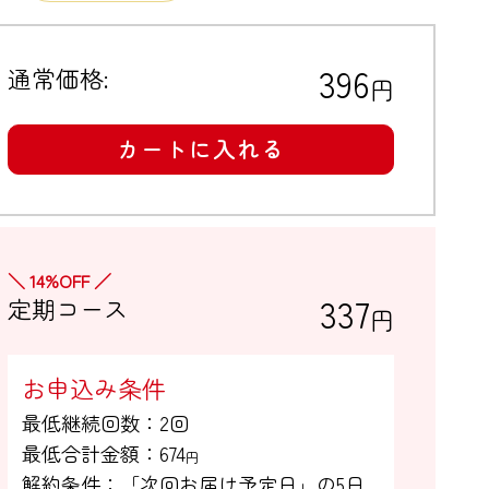
396
通常価格:
円
カートに入れる
＼ 14%OFF ／
337
定期コース
円
お申込み条件
最低継続回数：2回

最低合計金額：
674
円
解約条件：「次回お届け予定日」の5日
