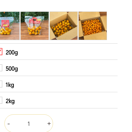
200g
500g
1kg
2kg
量