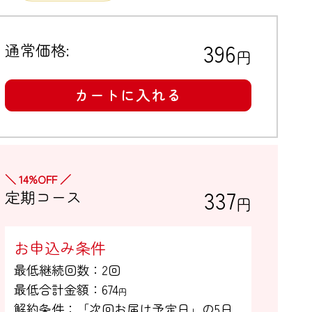
396
通常価格:
円
カートに入れる
＼ 14%OFF ／
337
定期コース
円
お申込み条件
最低継続回数：2回

最低合計金額：
674
円
解約条件：「次回お届け予定日」の5日
