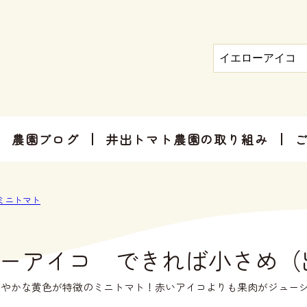
農園ブログ
井出トマト農園の取り組み
トマト屋さんだからできる加工品
お手軽にお楽しみ頂けるセット商品
お祝いやご挨拶、感謝のお気持ちに
ミニトマト
ーアイコ できれば小さめ（
鮮やかな黄色が特徴のミニトマト！赤いアイコよりも果肉がジュー