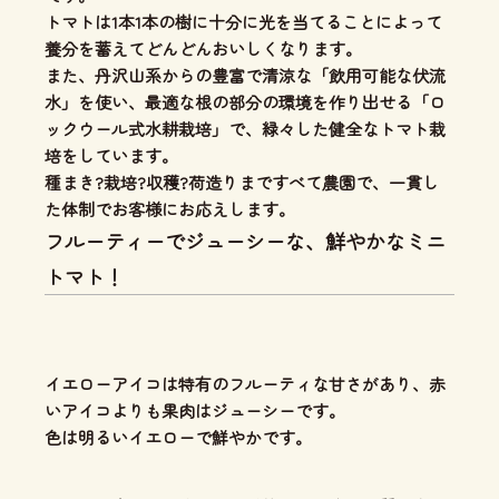
トマトは1本1本の樹に十分に光を当てることによって
養分を蓄えてどんどんおいしくなります。
また、丹沢山系からの豊富で清涼な「飲用可能な伏流
水」を使い、
最適な根の部分の環境を作り出せる「ロ
ックウール式水耕栽培」
で、緑々した健全なトマト栽
培をしています。
種まき?栽培?収穫?荷造りまですべて農園で、一貫し
た体制
でお客様にお応えします。
フルーティーでジューシーな、鮮やかなミニ
トマト！
イエローアイコは特有のフルーティな甘さがあり、
赤
いアイコよりも果肉はジューシー
です。
色は明るいイエローで鮮やかです。