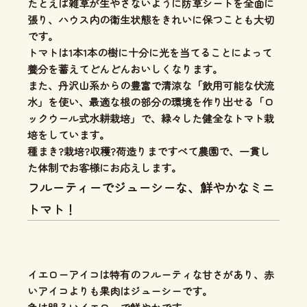
たとえば雑草が生やさないように防草シートを全面に
張り、ハウス内の衛生状態をきれいに保つことも大切
です。
トマトは1本1本の樹に十分に光を当てることによって
養分を蓄えてどんどんおいしくなります。
また、丹沢山系からの豊富で清涼な「飲用可能な伏流
水」を使い、
最適な根の部分の環境を作り出せる「ロ
ックウール式水耕栽培」
で、緑々した健全なトマト栽
培をしています。
種まき?栽培?収穫?荷造りまですべて農園で、一貫し
た体制
でお客様にお応えします。
フルーティーでジューシーな、鮮やかなミニ
トマト！
イエローアイコは特有のフルーティな甘さがあり、
赤
いアイコよりも果肉はジューシー
です。