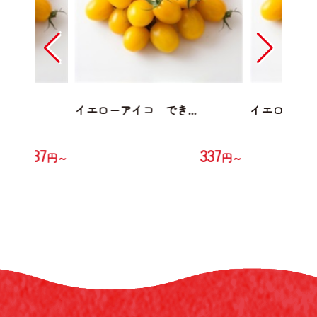
...
イエローアイコ でき...
イエローアイコ
337
337
円～
円～