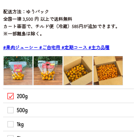
配送方法：ゆうパック
全国一律 3,500 円 以上で送料無料
カート画面で、チルド便（冷蔵）585円が追加できます。
※一部離島は除く。
#果肉ジューシー
#ご自宅用
#定期コース
#主力品種
200g
500g
1kg