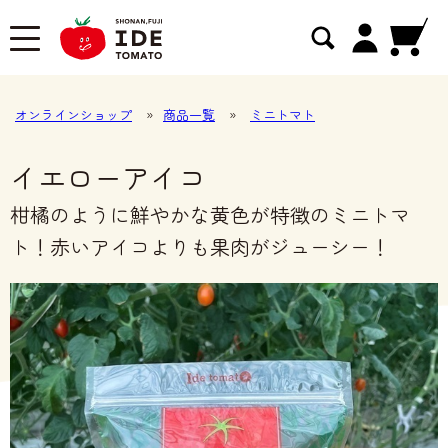
オンラインショップ
»
商品一覧
»
ミニトマト
イエローアイコ
柑橘のように鮮やかな黄色が特徴のミニトマ
ト！赤いアイコよりも果肉がジューシー！