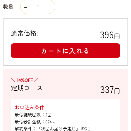
数量
396
通常価格:
円
カートに入れる
＼ 14%OFF ／
337
定期コース
円
お申込み条件
最低継続回数：2回

最低合計金額：
674
円
解約条件：「次回お届け予定日」の5日
