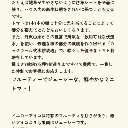
たとえば雑草が生やさないように防草シートを全面に
張り、ハウス内の衛生状態をきれいに保つことも大切
です。
トマトは1本1本の樹に十分に光を当てることによって
養分を蓄えてどんどんおいしくなります。
また、丹沢山系からの豊富で清涼な「飲用可能な伏流
水」を使い、
最適な根の部分の環境を作り出せる「ロ
ックウール式水耕栽培」
で、緑々した健全なトマト栽
培をしています。
種まき?栽培?収穫?荷造りまですべて農園で、一貫し
た体制
でお客様にお応えします。
フルーティーでジューシーな、鮮やかなミニ
トマト！
イエローアイコは特有のフルーティな甘さがあり、
赤
いアイコよりも果肉はジューシー
です。