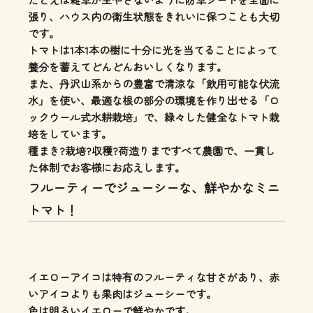
張り、ハウス内の衛生状態をきれいに保つことも大切
です。
トマトは1本1本の樹に十分に光を当てることによって
養分を蓄えてどんどんおいしくなります。
また、丹沢山系からの豊富で清涼な「飲用可能な伏流
水」を使い、
最適な根の部分の環境を作り出せる「ロ
ックウール式水耕栽培」
で、緑々した健全なトマト栽
培をしています。
種まき?栽培?収穫?荷造りまですべて農園で、一貫し
た体制
でお客様にお応えします。
フルーティーでジューシーな、鮮やかなミニ
トマト！
イエローアイコは特有のフルーティな甘さがあり、
赤
いアイコよりも果肉はジューシー
です。
色は明るいイエローで鮮やかです。