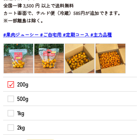
全国一律 3,500 円 以上で送料無料
カート画面で、チルド便（冷蔵）585円が追加できます。
※一部離島は除く。
#果肉ジューシー
#ご自宅用
#定期コース
#主力品種
200g
500g
1kg
2kg