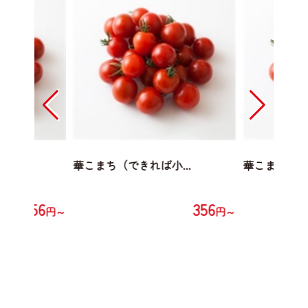
...
華こまち（できれば小...
華こまち（でき
356
356
円～
円～