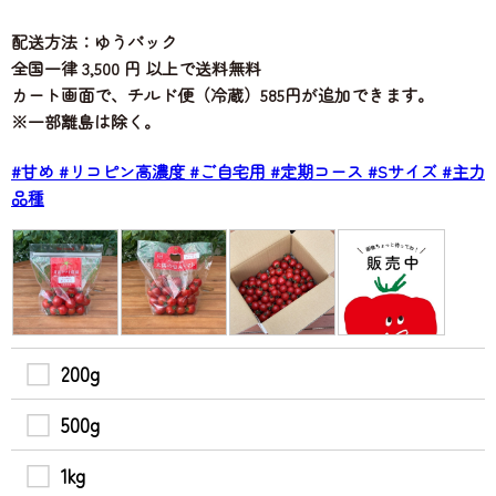
配送方法：ゆうパック
全国一律 3,500 円 以上で送料無料
カート画面で、チルド便（冷蔵）585円が追加できます。
※一部離島は除く。
#甘め
#リコピン高濃度
#ご自宅用
#定期コース
#Sサイズ
#主力
品種
200g
500g
1kg