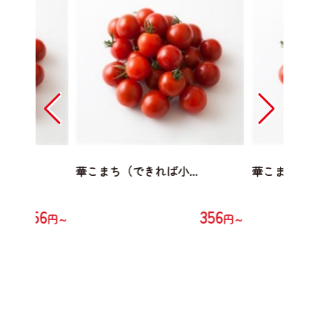
...
華こまち（できれば小...
華こまち（でき
356
356
円～
円～