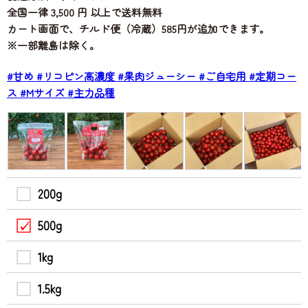
全国一律 3,500 円 以上で送料無料
カート画面で、チルド便（冷蔵）585円が追加できます。
※一部離島は除く。
#甘め
#リコピン高濃度
#果肉ジューシー
#ご自宅用
#定期コー
ス
#Mサイズ
#主力品種
200g
500g
1kg
1.5kg