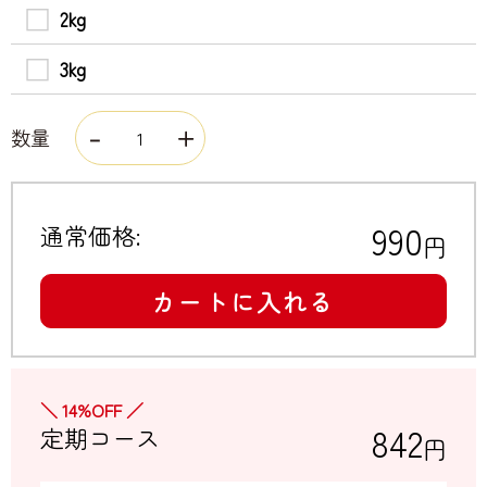
2kg
3kg
数量
990
通常価格:
円
カートに入れる
＼ 14%OFF ／
842
定期コース
円