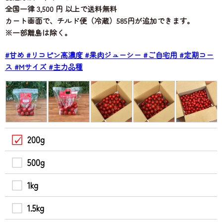
全国一律 3,500 円 以上で送料無料
カート画面で、チルド便（冷蔵）585円が追加できます。
※一部離島は除く。
#甘め
#リコピン高濃度
#果肉ジューシー
#ご自宅用
#定期コー
ス
#Mサイズ
#主力品種
200g
500g
1kg
1.5kg