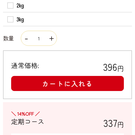
2kg
3kg
数量
396
通常価格:
円
カートに入れる
＼ 14%OFF ／
337
定期コース
円