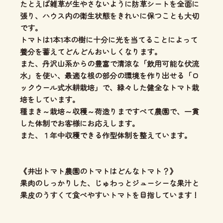
たとえば雑草が生やさないように防草シートを全面に
張り、ハウス内の衛生状態をきれいに保つことも大切
です。
トマトは1本1本の樹に十分に光を当てることによって
養分を蓄えてどんどんおいしくなります。
また、丹沢山系からの豊富で清涼な「飲用可能な伏流
水」を使い、最適な根の部分の環境を作り出せる「ロ
ックウール式水耕栽培」で、緑々した健全なトマト栽
培をしています。
種まき～栽培～収穫～荷造りまですべて農園で、一貫
した体制でお客様にお応えします。
また、１年中収穫できる作型体制を整えています。
《井出トマト農園のトマトはどんなトマト？》
果肉のしっかりした、じゅわっとジューシーな果汁と
果皮のうすくて食べやすいトマトを目指しています！