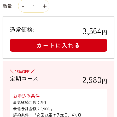
数量
3,564
通常価格:
円
カートに入れる
＼ 16%OFF ／
2,980
定期コース
円
お申込み条件
最低継続回数：2回

最低合計金額：
5,960
円
解約条件：「次回お届け予定日」の5日
