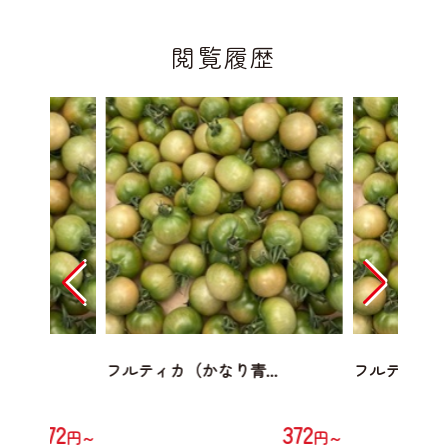
閲覧履歴
...
フルティカ（かなり青...
フルティカ（か
372
372
円～
円～