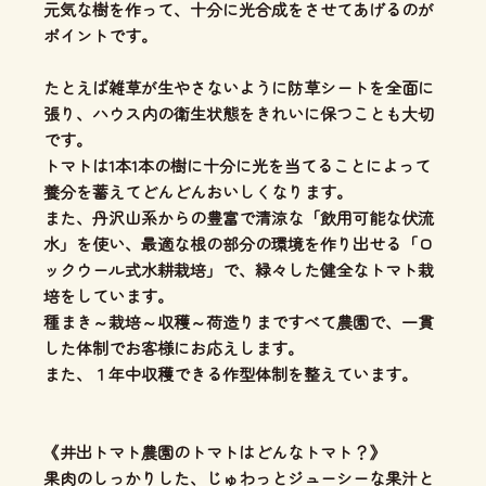
元気な樹を作って、十分に光合成をさせてあげるのが
ポイントです。
たとえば雑草が生やさないように防草シートを全面に
張り、ハウス内の衛生状態をきれいに保つことも大切
です。
トマトは1本1本の樹に十分に光を当てることによって
養分を蓄えてどんどんおいしくなります。
また、丹沢山系からの豊富で清涼な「飲用可能な伏流
水」を使い、最適な根の部分の環境を作り出せる「ロ
ックウール式水耕栽培」で、緑々した健全なトマト栽
培をしています。
種まき～栽培～収穫～荷造りまですべて農園で、一貫
した体制でお客様にお応えします。
また、１年中収穫できる作型体制を整えています。
《井出トマト農園のトマトはどんなトマト？》
果肉のしっかりした、じゅわっとジューシーな果汁と