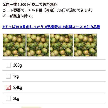
全国一律 3,500 円 以上で送料無料
カート画面で、チルド便（冷蔵）585円が追加できます。
※一部離島は除く。
#すっぱめ
#果肉しっかり
#熟度若め
#定期コース
#主力品種
300g
1kg
2.4kg
3kg