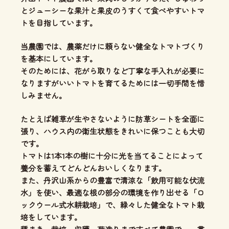
とジューシーな果汁と果皮のうすくて食べやすいトマ
ト
を目指しています。
当農園では、
農薬だけに頼らない健全なトマトづくり
を基本にしています。
そのためには、花がら取りなど丁寧な手入れが必要に
なりますがいいトマトを育てるためには一切手間を惜
しみません。
たとえば雑草が生やさないように防草シートを全面に
張り、ハウス内の衛生状態をきれいに保つことも大切
です。
トマトは1本1本の樹に十分に光を当てることによって
養分を蓄えてどんどんおいしくなります。
また、丹沢山系からの豊富で清涼な「飲用可能な伏流
水」を使い、
最適な根の部分の環境を作り出せる「ロ
ックウール式水耕栽培」
で、緑々した健全なトマト栽
培をしています。