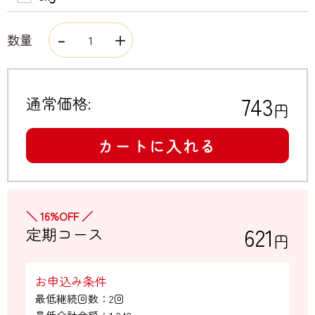
数量
743
通常価格:
円
カートに入れる
＼ 16%OFF ／
621
定期コース
円
お申込み条件
最低継続回数：2回
