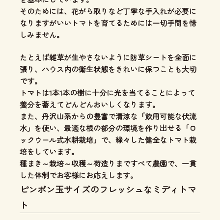
そのためには、花がら取りなど丁寧な手入れが必要に
なりますがいいトマトを育てるためには一切手間を惜
しみません。
たとえば雑草が生やさないように防草シートを全面に
張り、ハウス内の衛生状態をきれいに保つことも大切
です。
トマトは1本1本の樹に十分に光を当てることによって
養分を蓄えてどんどんおいしくなります。
また、丹沢山系からの豊富で清涼な「飲用可能な伏流
水」を使い、
最適な根の部分の環境を作り出せる「ロ
ックウール式水耕栽培」
で、緑々した健全なトマト栽
培をしています。
種まき～栽培～収穫～荷造りまですべて農園で、一貫
した体制
でお客様にお応えします。
ピンポン玉サイズのフレッシュなミディトマ
ト