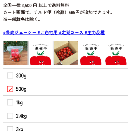
全国一律 3,500 円 以上で送料無料
カート画面で、チルド便（冷蔵）585円が追加できます。
※一部離島は除く。
#果肉ジューシー
#ご自宅用
#定期コース
#主力品種
300g
500g
1kg
2.4kg
3kg