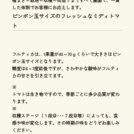
種まき～栽培～収穫～荷造りまですべて農園で、一貫
した体制
でお客様にお応えします。
ピンポン玉サイズのフレッシュなミディトマ
ト
フルティカは、1果重が45～70ｇくらいで
大きさはピン
ポン玉サイズ
となります。
糖度は6～7度前後ですが、さわやかな酸味がフルティ
カの甘さを引き立てます。
※
トマトは生き物ですので、季節ごとに多少品質が変わ
ります。
※
収穫ステージ（１段目･･･７段目等）によっても、食
感や味が変化します。その時期の味をどうぞお楽しみ
ください。