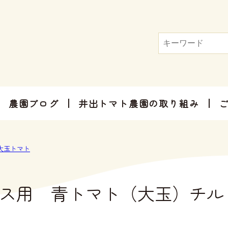
農園ブログ
井出トマト農園の取り組み
トマト屋さんだからできる加工品
お手軽にお楽しみ頂けるセット商品
お祝いやご挨拶、感謝のお気持ちに
大玉トマト
ス用 青トマト（大玉）チル