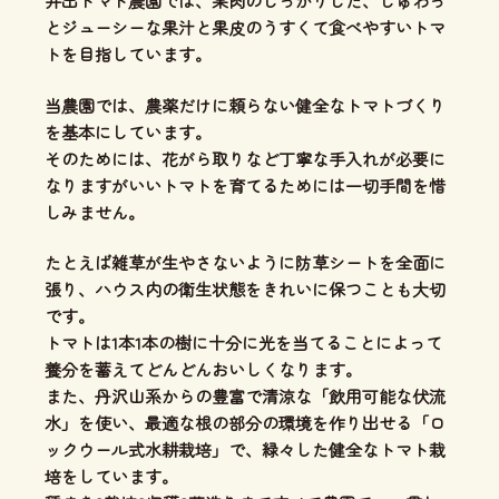
井出トマト農園では、
果肉のしっかりした、じゅわっ
とジューシーな果汁と果皮のうすくて食べやすいトマ
ト
を目指しています。
当農園では、
農薬だけに頼らない健全なトマトづくり
を基本にしています。
そのためには、花がら取りなど丁寧な手入れが必要に
なりますがいいトマトを育てるためには一切手間を惜
しみません。
たとえば雑草が生やさないように防草シートを全面に
張り、ハウス内の衛生状態をきれいに保つことも大切
です。
トマトは1本1本の樹に十分に光を当てることによって
養分を蓄えてどんどんおいしくなります。
また、丹沢山系からの豊富で清涼な「飲用可能な伏流
水」を使い、
最適な根の部分の環境を作り出せる「ロ
ックウール式水耕栽培」
で、緑々した健全なトマト栽
培をしています。