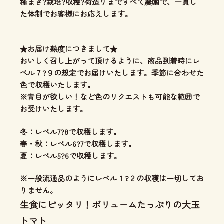
種まき?栽培?収穫?荷造りまですべて農園で、一貫し
た体制
でお客様にお応えします。
★お届け熟度につきまして★
おいしく召し上がって頂けるように、商品到着時にレ
ベル７?９の想定でお届けいたします。季節に合わせた
色で収穫いたします。
※青目が欲しい！など色のリクエストも可能な範囲で
お受けいたします。
冬：レベル7?8で収穫します。
春・秋：レベル6?7で収穫します。
夏：レベル5?6で収穫します。
※一般流通品のようにレベル１?２の収穫は一切してお
りません。
生食にピッタリ！ボリュームたっぷりの大玉
トマト