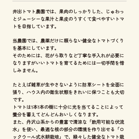
井出トマト農園では、
果肉のしっかりした、じゅわっ
とジューシーな果汁と果皮のうすくて食べやすいトマ
ト
を目指しています。
当農園では、
農薬だけに頼らない健全なトマトづくり
を基本にしています。
そのためには、花がら取りなど丁寧な手入れが必要に
なりますがいいトマトを育てるためには一切手間を惜
しみません。
たとえば雑草が生やさないように防草シートを全面に
張り、ハウス内の衛生状態をきれいに保つことも大切
です。
トマトは1本1本の樹に十分に光を当てることによって
養分を蓄えてどんどんおいしくなります。
また、丹沢山系からの豊富で清涼な「飲用可能な伏流
水」を使い、
最適な根の部分の環境を作り出せる「ロ
ックウール式水耕栽培」
で、緑々した健全なトマト栽