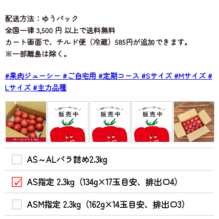
配送方法：ゆうパック
全国一律 3,500 円 以上で送料無料
カート画面で、チルド便（冷蔵）585円が追加できます。
※一部離島は除く。
#果肉ジューシー
#ご自宅用
#定期コース
#Sサイズ
#Mサイズ
#
Lサイズ
#主力品種
AS～ALバラ詰め2.3kg
AS指定 2.3kg（134g×17玉目安、排出口4）
ASM指定 2.3kg（162g×14玉目安、排出口3）