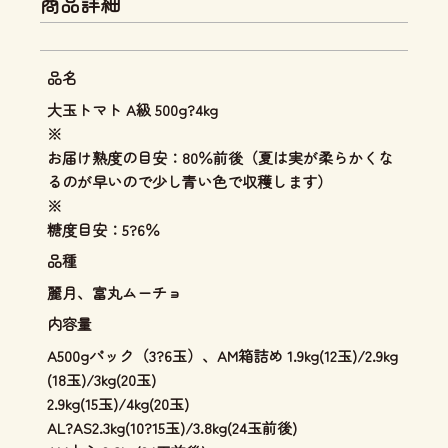
商品詳細
品名
大玉トマト A級 500g?4kg
※
お届け熟度の目安：80％前後（夏は実が柔らかくな
るのが早いので少し青い色で収穫します）
※
糖度目安：5?6％
品種
麗月、富丸ムーチョ
内容量
A500gパック（3?6玉）、AM箱詰め 1.9kg(12玉)/2.9kg
(18玉)/3kg(20玉)
2.9kg(15玉)/4kg(20玉)
AL?AS2.3kg(10?15玉)/3.8kg(24玉前後)