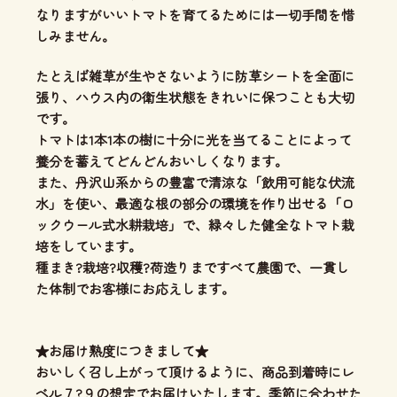
なりますがいいトマトを育てるためには一切手間を惜
しみません。
たとえば雑草が生やさないように防草シートを全面に
張り、ハウス内の衛生状態をきれいに保つことも大切
です。
トマトは1本1本の樹に十分に光を当てることによって
養分を蓄えてどんどんおいしくなります。
また、丹沢山系からの豊富で清涼な「飲用可能な伏流
水」を使い、
最適な根の部分の環境を作り出せる「ロ
ックウール式水耕栽培」
で、緑々した健全なトマト栽
培をしています。
種まき?栽培?収穫?荷造りまですべて農園で、一貫し
た体制
でお客様にお応えします。
★お届け熟度につきまして★
おいしく召し上がって頂けるように、商品到着時にレ
ベル７?９の想定でお届けいたします。季節に合わせた