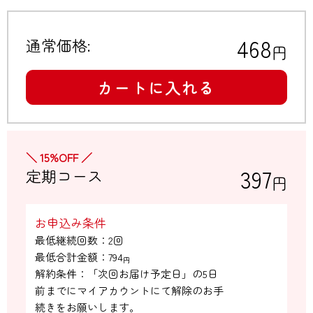
468
通常価格:
円
カートに入れる
＼ 15%OFF ／
397
定期コース
円
お申込み条件
最低継続回数：2回

最低合計金額：
794
円
解約条件：「次回お届け予定日」の5日

前までにマイアカウントにて解除のお手

続きをお願いします。
