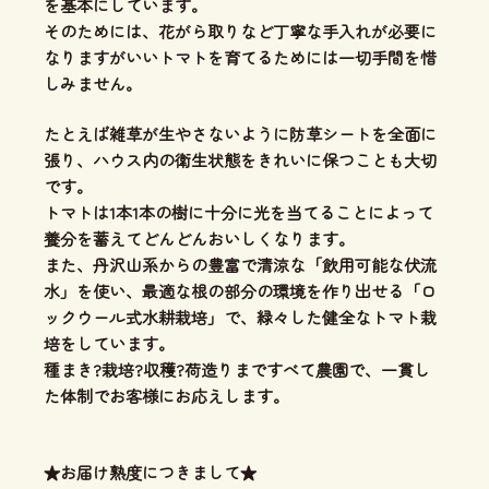
を基本にしています。
そのためには、花がら取りなど丁寧な手入れが必要に
なりますがいいトマトを育てるためには一切手間を惜
しみません。
たとえば雑草が生やさないように防草シートを全面に
張り、ハウス内の衛生状態をきれいに保つことも大切
です。
トマトは1本1本の樹に十分に光を当てることによって
養分を蓄えてどんどんおいしくなります。
また、丹沢山系からの豊富で清涼な「飲用可能な伏流
水」を使い、
最適な根の部分の環境を作り出せる「ロ
ックウール式水耕栽培」
で、緑々した健全なトマト栽
培をしています。
種まき?栽培?収穫?荷造りまですべて農園で、一貫し
た体制
でお客様にお応えします。
★お届け熟度につきまして★