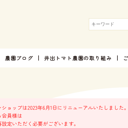
農園ブログ
井出トマト農園の取り組み
トマト屋さんだからできる加工品
お手軽にお楽しみ頂けるセット商品
お祝いやご挨拶、感謝のお気持ちに
ショップは2023年6月1日にリニューアルいたしました
る会員様は
再設定いただく必要がございます。