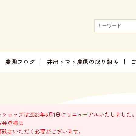
農園ブログ
井出トマト農園の取り組み
トマト屋さんだからできる加工品
お手軽にお楽しみ頂けるセット商品
お祝いやご挨拶、感謝のお気持ちに
ショップは2023年6月1日にリニューアルいたしました
る会員様は
再設定いただく必要がございます。