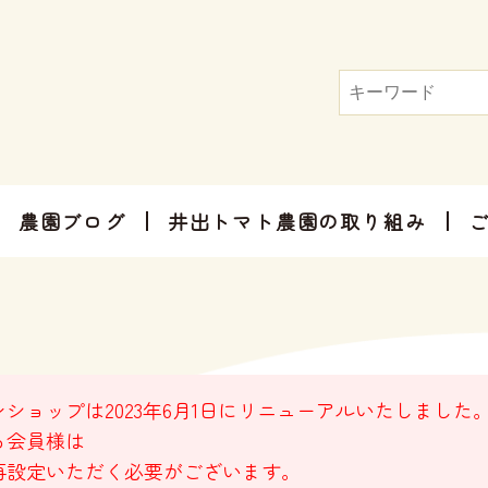
農園ブログ
井出トマト農園の取り組み
トマト屋さんだからできる加工品
お手軽にお楽しみ頂けるセット商品
お祝いやご挨拶、感謝のお気持ちに
ショップは2023年6月1日にリニューアルいたしました
る会員様は
再設定いただく必要がございます。