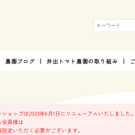
農園ブログ
井出トマト農園の取り組み
トマト屋さんだからできる加工品
お手軽にお楽しみ頂けるセット商品
お祝いやご挨拶、感謝のお気持ちに
ショップは2023年6月1日にリニューアルいたしました
る会員様は
再設定いただく必要がございます。